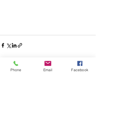
See All
Recent Posts
Phone
Email
Facebook