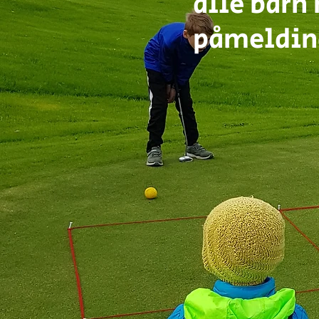
alle barn
påmelding