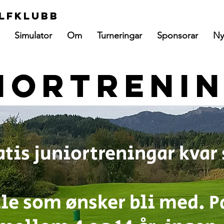
lfklubb
Simulator
Om
Turneringar
Sponsorar
Ny
iortreni
atis juniortreningar kvar
lle som ønsker bli med. P