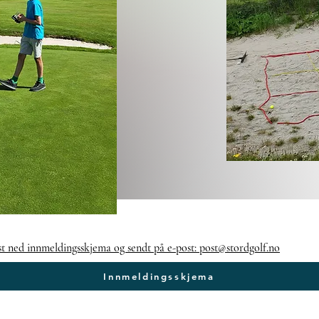
st ned innmeldingsskjema og sendt på e-post: post@stordgolf.no
Innmeldingsskjema