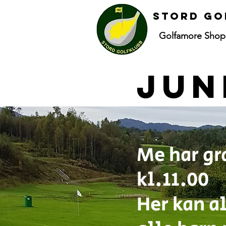
Stord go
Golfamore Shop
Jun
Me har gr
kl.11.00
Her kan a