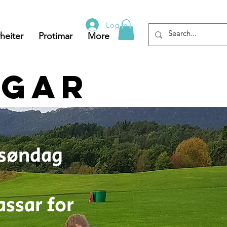
Log In
heiter
Protimar
More
ngar
 søndag
assar for