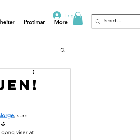
Log In
heiter
Protimar
More
jen!
Norge
, som 
t!⛳
gong viser at 