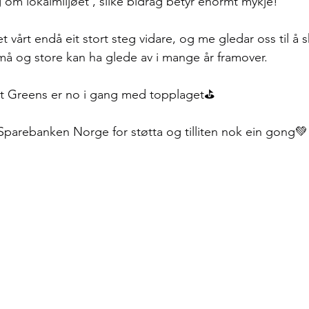
 om lokalmiljøet , slike bidrag betyr enormt mykje!
et vårt endå eit stort steg vidare, og me gledar oss til å s
 og store kan ha glede av i mange år framover.
t Greens er no i gang med topplaget⛳
l Sparebanken Norge for støtta og tilliten nok ein gong💚