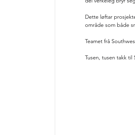
dei verkeleg bryr seg
Dette løftar prosjekt
område som både små
Teamet frå Southwes
Tusen, tusen takk ti