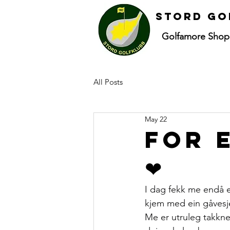
Stord go
Golfamore Shop
All Posts
May 22
For 
❤
I dag fekk me endå e
kjem med ein gåvesjek
Me er utruleg takkne