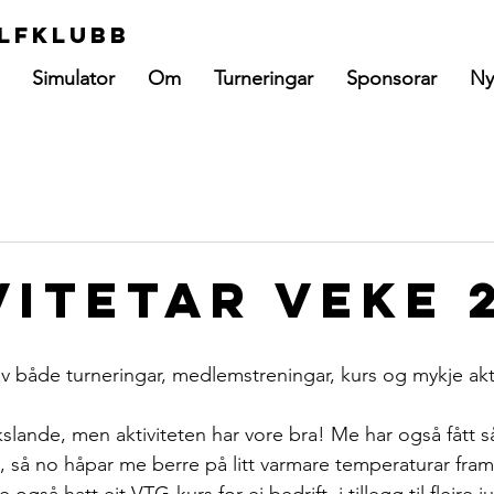
lfklubb
Simulator
Om
Turneringar
Sponsorar
Ny
vitetar Veke 
av både turneringar, medlemstreningar, kurs og mykje akti
ekslande, men aktiviteten har vore bra! Me har også fått 
 så no håpar me berre på litt varmare temperaturar fra