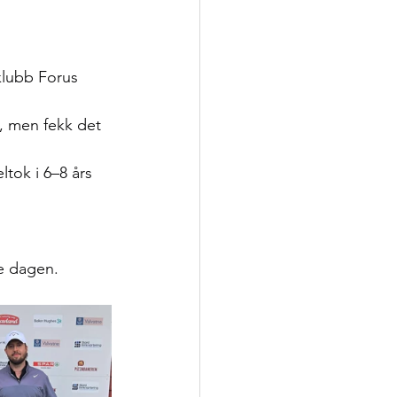
klubb Forus
, men fekk det 
tok i 6–8 års 
ne dagen.