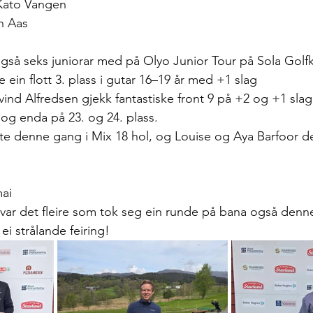
 Kato Vangen
n Aas
så seks juniorar med på Olyo Junior Tour på Sola Golf
 ein flott 3. plass i gutar 16–19 år med +1 slag
ind Alfredsen gjekk fantastiske front 9 på +2 og +1 slag
ni og enda på 23. og 24. plass.
e denne gang i Mix 18 hol, og Louise og Aya Barfoor del
mai
r var det fleire som tok seg ein runde på bana også den
i strålande feiring!