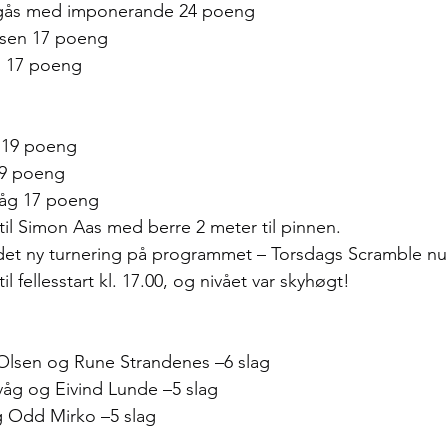
ngås med imponerande 24 poeng
igsen 17 poeng
n 17 poeng
e 19 poeng
 19 poeng
våg 17 poeng
 til Simon Aas med berre 2 meter til pinnen.
r det ny turnering på programmet – Torsdags Scramble n
til fellesstart kl. 17.00, og nivået var skyhøgt!
 Olsen og Rune Strandenes –6 slag
våg og Eivind Lunde –5 slag
og Odd Mirko –5 slag