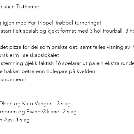
ristian Tisthamar
 igjen med Par Trippel Trøbbel-turneringa!
il start i eit sosialt og kjekt format med 3 hol Fourball, 3
 det pizza for dei som ønskte det, samt felles visning av
skjerm i selskapslokalet
 stemning gjekk faktisk 16 spelarar ut på ein ekstra runde
e hakket betre enn tidlegare på kvelden
arrangement!
 Olsen og Kato Vangen –3 slag
mmonen og Eivind Økland -2 slag
n Aas -1 slag