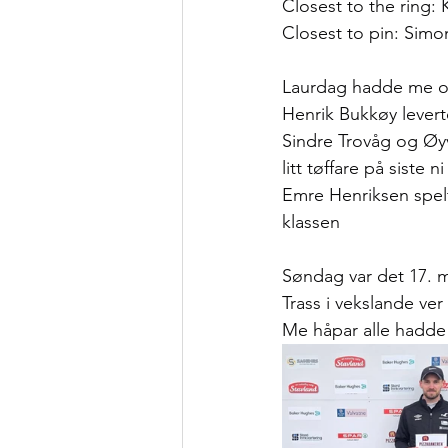
Closest to the ring:
Closest to pin: Simo
Laurdag hadde me og
Henrik Bukkøy leverte
Sindre Trovåg og Øyv
litt tøffare på siste 
Emre Henriksen spelt
klassen
Søndag var det 17. 
Trass i vekslande ve
Me håpar alle hadde e