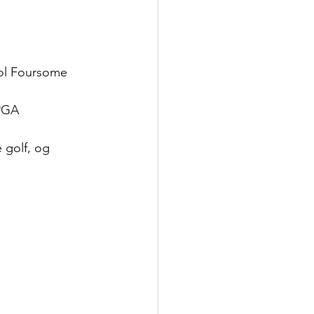
 hol Foursome 
 PGA 
 golf, og 