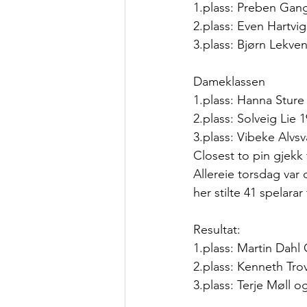
1.plass: Preben Ga
2.plass: Even Hartv
3.plass: Bjørn Lekve
Dameklassen
1.plass: Hanna Stur
2.plass: Solveig Lie
3.plass: Vibeke Alvs
Closest to pin gjekk
Allereie torsdag va
her stilte 41 spelarar 
Resultat:
1.plass: Martin Dahl
2.plass: Kenneth Tro
3.plass: Terje Møll 