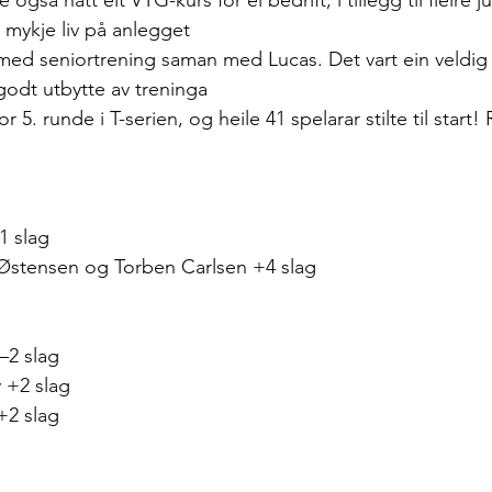
 også hatt eit VTG-kurs for ei bedrift, i tillegg til fleire j
 mykje liv på anlegget
med seniortrening saman med Lucas. Det vart ein veldig
odt utbytte av treninga
r 5. runde i T-serien, og heile 41 spelarar stilte til start! 
1 slag
 Østensen og Torben Carlsen +4 slag
–2 slag
 +2 slag
+2 slag