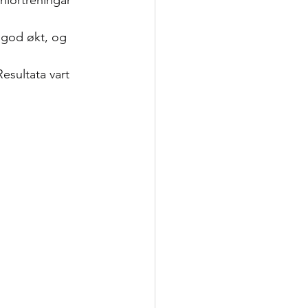
uniortreningar 
 god økt, og 
Resultata vart 