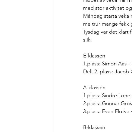
I løpet av veka har me
med stor aktivitet og
Måndag starta veka 
me trur mange fekk g
Tysdag var det klart fo
slik:
E-klassen
1.plass: Simon Aas +
Delt 2. plass: Jacob
A-klassen
1 plass: Sindre Lone 
2.plass: Gunnar Grov
3.plass: Even Flotve 
B-klassen