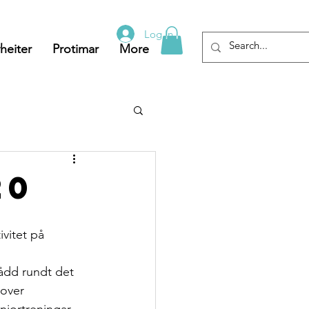
Log In
heiter
Protimar
More
20
vitet på 
sådd rundt det 
mover