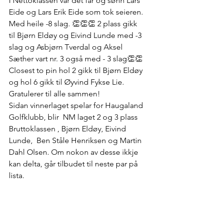
I Nettoklassen var det far og sønn Lars 
Eide og Lars Erik Eide som tok seieren. 
Med heile -8 slag. 👏👏👏 2 plass gikk 
til Bjørn Eldøy og Eivind Lunde med -3 
slag og Asbjørn Tverdal og Aksel 
Sæther vart nr. 3 også med - 3 slag👏👏
Closest to pin hol 2 gikk til Bjørn Eldøy 
og hol 6 gikk til Øyvind Fykse Lie.  
Gratulerer til alle sammen! 
Sidan vinnerlaget spelar for Haugaland 
Golfklubb, blir  NM laget 2 og 3 plass 
Bruttoklassen , Bjørn Eldøy, Eivind 
Lunde,  Ben Ståle Henriksen og Martin 
Dahl Olsen. Om nokon av desse ikkje 
kan delta, går tilbudet til neste par på 
lista.