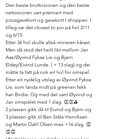
Den beste bruttoscoren og den beste 
nettoscoren vart premiert med 
pizzagavekort og gavekort I shoppen. I 
tilleg var det closest to pin på hol 2/11 
og 6/15
Etter 36 hol skulle altså vinneren kårast. 
Men då stod det heilt likt mellom Jan 
Aas/Øyvind Fykse Lie og Bjørn 
Eldøy/Eivind Lunde  ( + 13 slag) og dei 
måtte ta fatt på nok eit hol for omspel. 
Etter eit nydelig utslag av Øyvind Fykse 
Lie, som landa midt på greenen fekk 
han Birdie. Og med det vant Øyvind og 
Jan omspelet med 1 slag. 👏👏⛳️
2 plassen gikk då til Eivind og Bjørn og 
3 plassen gikk til Ben Ståle Henriksen 
og Martin Dahl Olsen mex +16 slag. 👏
👏👏