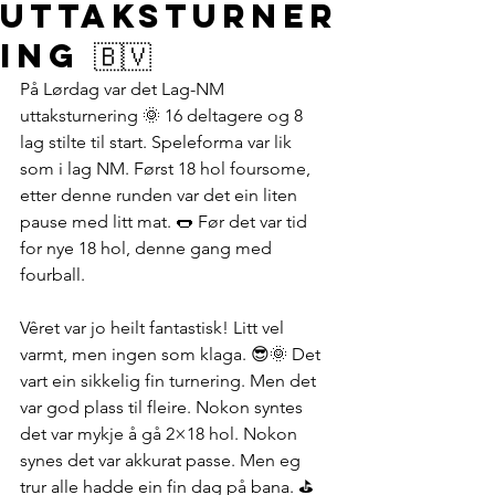
Uttaksturner
ing 🇧🇻
På Lørdag var det Lag-NM 
uttaksturnering 🌞 16 deltagere og 8 
lag stilte til start. Speleforma var lik 
som i lag NM. Først 18 hol foursome, 
etter denne runden var det ein liten 
pause med litt mat. 🌭 Før det var tid 
for nye 18 hol, denne gang med 
fourball. 
Vêret var jo heilt fantastisk! Litt vel 
varmt, men ingen som klaga. 😎🌞 Det 
vart ein sikkelig fin turnering. Men det 
var god plass til fleire. Nokon syntes 
det var mykje å gå 2×18 hol. Nokon 
synes det var akkurat passe. Men eg 
trur alle hadde ein fin dag på bana. ⛳️