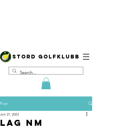
Stord golfklubb
Post
Jun 27, 2023
Lag NM