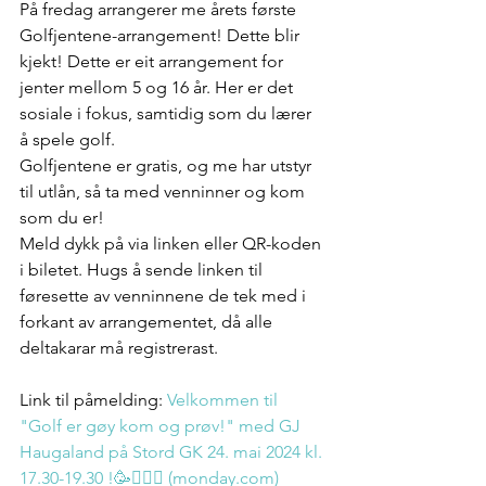
På fredag arrangerer me årets første 
Golfjentene-arrangement! Dette blir 
kjekt! Dette er eit arrangement for 
jenter mellom 5 og 16 år. Her er det 
sosiale i fokus, samtidig som du lærer 
å spele golf.
Golfjentene er gratis, og me har utstyr 
til utlån, så ta med venninner og kom 
som du er!
Meld dykk på via linken eller QR-koden 
i biletet. Hugs å sende linken til 
føresette av venninnene de tek med i 
forkant av arrangementet, då alle 
deltakarar må registrerast.
Link til påmelding: 
Velkommen til 
"Golf er gøy kom og prøv!" med GJ 
Haugaland på Stord GK 24. mai 2024 kl. 
17.30-19.30 !🥳🤸🏽‍♀️ (
monday.com
)