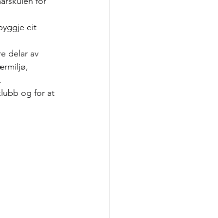
marskulen for 
byggje eit 
e delar av 
ærmiljø, 
.
lubb og for at 