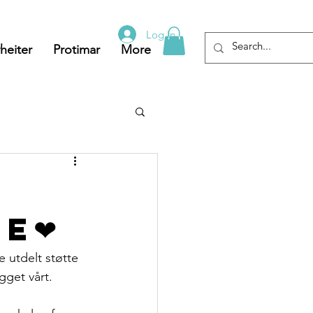
Log In
heiter
Protimar
More
ge❤
 utdelt støtte 
egget vårt.