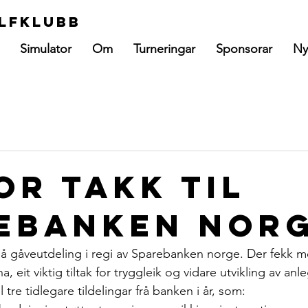
lfklubb
Simulator
Om
Turneringar
Sponsorar
Ny
or takk til
ebanken Nor
 gåveutdeling i regi av Sparebanken norge. Der fekk me
na, eit viktig tiltak for tryggleik og vidare utvikling av anl
il tre tidlegare tildelingar frå banken i år, som: