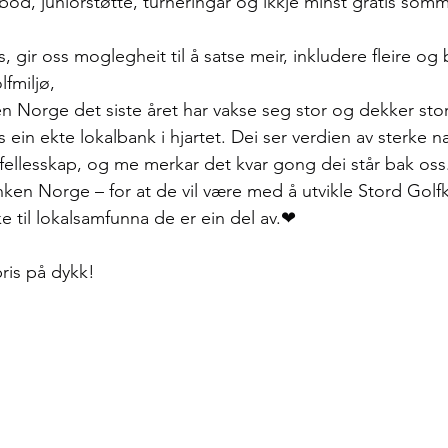
tilbod, juniorstøtte, turneringar og ikkje minst gratis som
s, gir oss moglegheit til å satse meir, inkludere fleire og 
fmiljø,
 Norge det siste året har vakse seg stor og dekker stor
s ein ekte lokalbank i hjartet. Dei ser verdien av sterke n
 og fellesskap, og me merkar det kvar gong dei står bak oss
ken Norge – for at de vil være med å utvikle Stord Golfk
ke til lokalsamfunna de er ein del av.❤
pris på dykk!