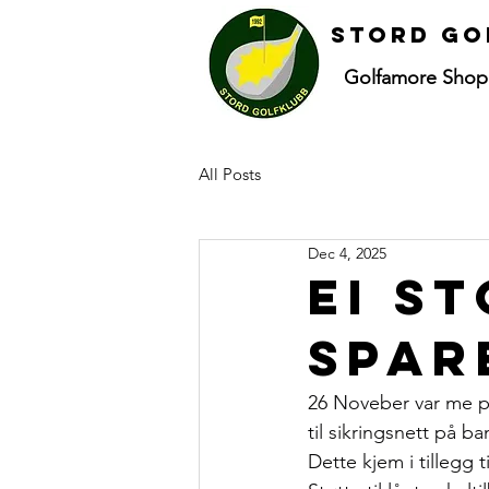
Stord go
Golfamore Shop
All Posts
Dec 4, 2025
Ei st
Spar
26 Noveber var me på
til sikringsnett på ba
Dette kjem i tillegg t