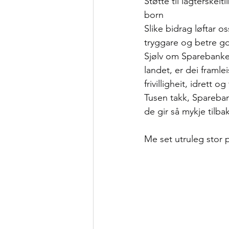
Støtte til lågterskel
born
Slike bidrag løftar os
tryggare og betre gol
Sjølv om Sparebanken
landet, er dei framlei
frivilligheit, idrett
Tusen takk, Spareban
de gir så mykje tilba
Me set utruleg stor 