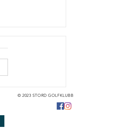
r ein fredag,
jen!❤
© 2023 STORD GOLFKLUBB