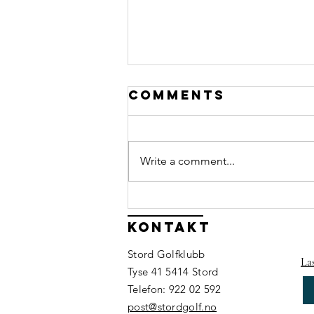
Comments
Write a comment...
Har du lyst til
å bidra når me
Kontakt
arrangerer
Stord Golfklubb
Olyo Junior
La
Tyse 41 5414 Stord
Tour?⛳
Telefon: 922 02 592
post@stordgolf.no