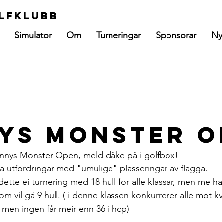
lfklubb
Simulator
Om
Turneringar
Sponsorar
Ny
ys Monster O
ennys Monster Open, meld dåke på i golfbox!
tra utfordringar med "umulige" plasseringar av flagga.
ette ei turnering med 18 hull for alle klassar, men me h
om vil gå 9 hull. ( i denne klassen konkurrerer alle mot k
men ingen får meir enn 36 i hcp)