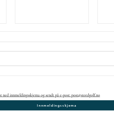
Veke 21⛳🏌️‍♂️🏌️‍♀️
Fo
ig
st ned innmeldingsskjema og sendt på e-post: post@stordgolf.no
Innmeldingsskjema