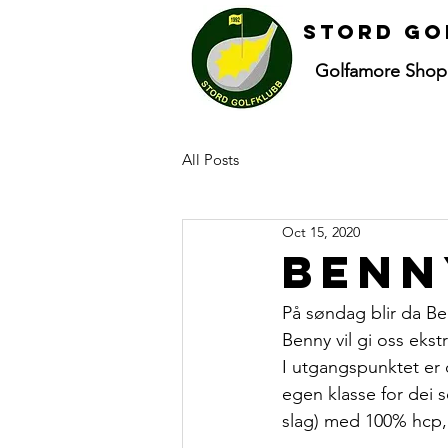
Stord go
Golfamore Shop
All Posts
Oct 15, 2020
Benn
På søndag blir da B
Benny vil gi oss eks
I utgangspunktet er d
egen klasse for dei s
slag) med 100% hcp, 