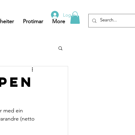
Log In
heiter
Protimar
More
pen
ar med ein 
varandre (netto 