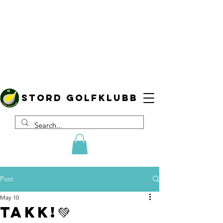
Stord golfklubb
Post
May 10
TAKK!💚