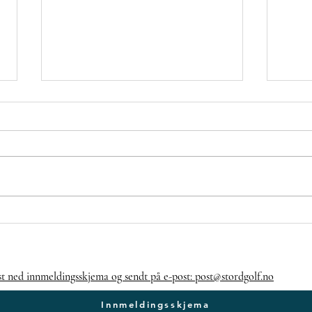
Veke 21⛳🏌️‍♂️🏌️‍♀️
Fo
ig
st ned innmeldingsskjema og sendt på e-post: post@stordgolf.no
Innmeldingsskjema