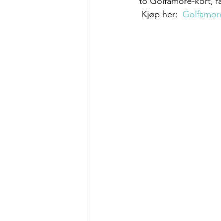
to Golfamore-kort, f
 Kjøp her:  
Golfamore