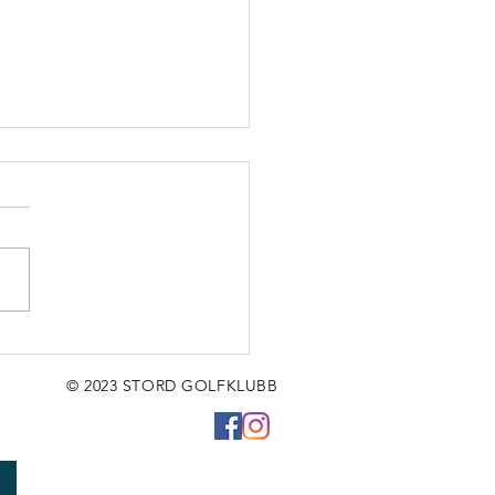
r ein fredag,
jen!❤
© 2023 STORD GOLFKLUBB