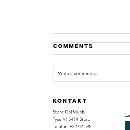
Comments
Write a comment...
Har du lyst til
å bidra når me
Kontakt
arrangerer
Stord Golfklubb
Olyo Junior
La
Tyse 41 5414 Stord
Tour?⛳
Telefon: 922 02 592