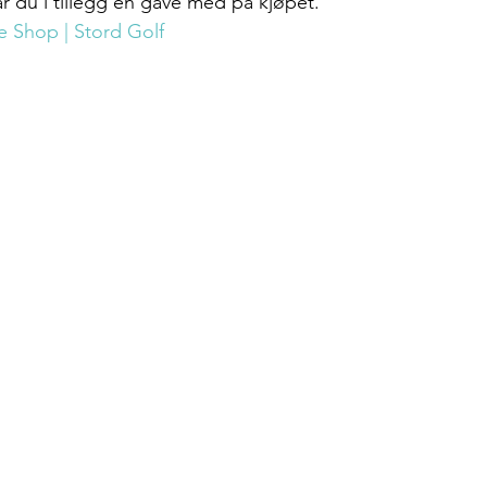
år du i tillegg en gave med på kjøpet.
 Shop | Stord Golf