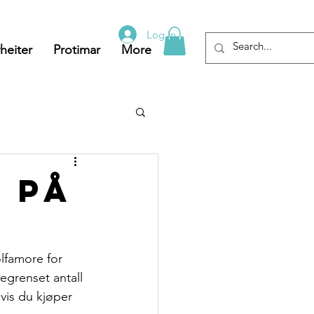
Log In
heiter
Protimar
More
 på
lfamore for 
egrenset antall 
vis du kjøper 