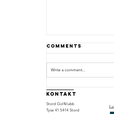
Comments
Write a comment...
Har du lyst til
å bidra når me
Kontakt
arrangerer
Stord Golfklubb
Olyo Junior
La
Tyse 41 5414 Stord
Tour?⛳