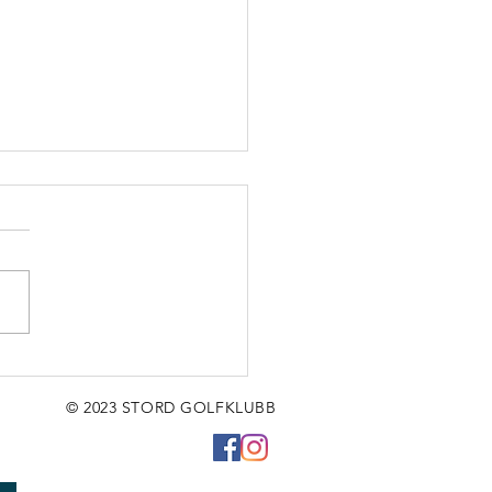
r ein fredag,
jen!❤
© 2023 STORD GOLFKLUBB