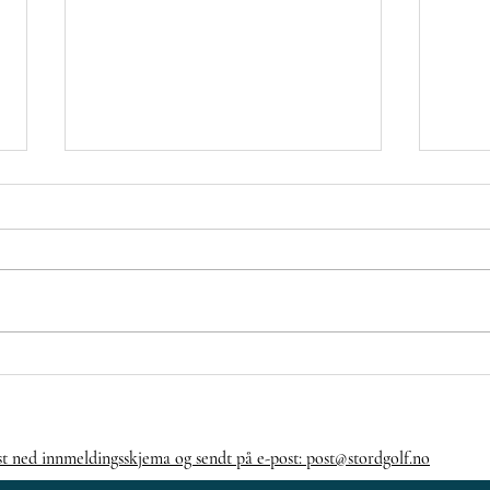
Veke 21⛳🏌️‍♂️🏌️‍♀️
Fo
ig
st ned innmeldingsskjema og sendt på e-post: post@stordgolf.no