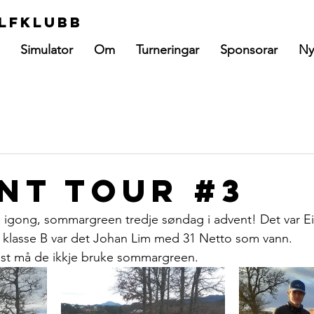
lfklubb
Simulator
Om
Turneringar
Sponsorar
Ny
nt tour #3
 igong, sommargreen tredje søndag i advent! Det var Ei
I klasse B var det Johan Lim med 31 Netto som vann.
ost må de ikkje bruke sommargreen. 