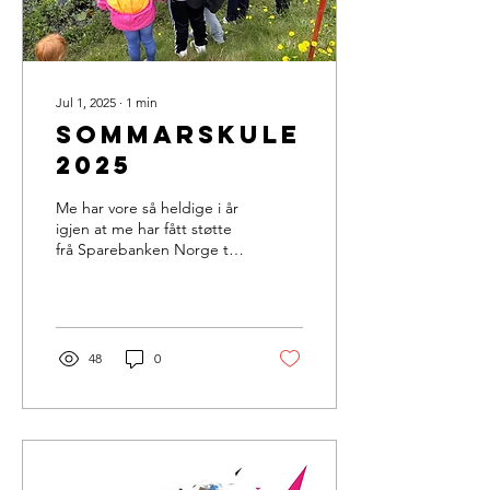
Jul 1, 2025
∙
1
min
Sommarskule
2025
Me har vore så heldige i år
igjen at me har fått støtte
frå Sparebanken Norge til
å arrangere sommerskule
på golfbanen. I år har me
hatt...
48
0