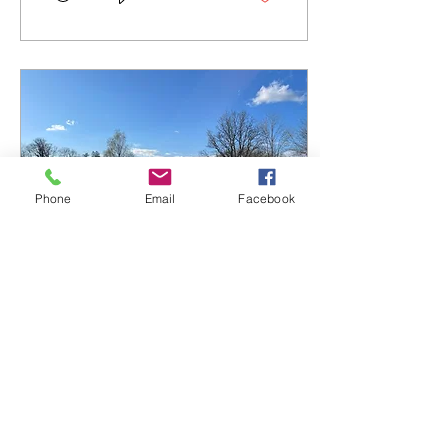
Phone
Email
Facebook
Mar 7, 2023
∙
2
min
VTG KURS
2023
VTG 1 - 21 og 23 Mars (2
ettermiddagar) VTG 2 - 1