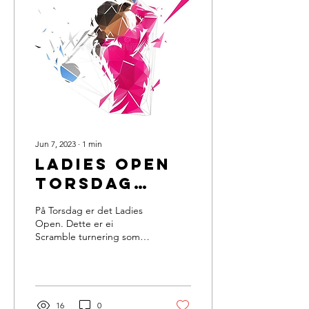
Jun 7, 2023
∙
1
min
Ladies Open
Torsdag
08.06
På Torsdag er det Ladies
Open. Dette er ei
Scramble turnering som
startar 17:00 med sosialt
samvær etter turneringa.
Du melder deg på...
16
0