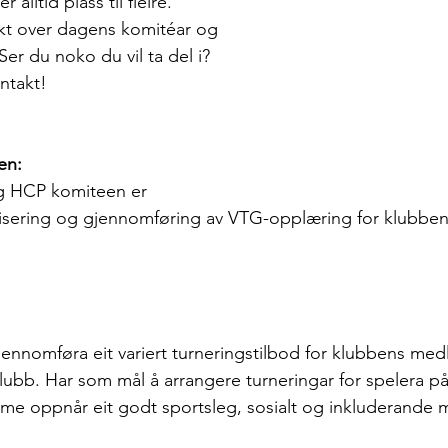
alltid plass til fleire.
kt over dagens komitéar og 
er du noko du vil ta del i? 
ntakt!
en:
g HCP komiteen er 
nisering og gjennomføring av VTG-opplæring for klubben
jennomføra eit variert turneringstilbod for klubbens me
ubb. Har som mål å arrangere turneringar for spelera på a
t me oppnår eit godt sportsleg, sosialt og inkluderande m