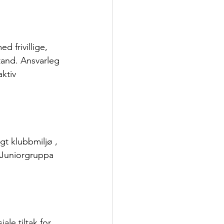
 frivillige, 
tand. Ansvarleg 
ktiv 
t klubbmiljø , 
r Juniorgruppa 
ale tiltak for 