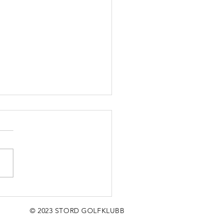
r ein fredag,
jen!❤
© 2023 STORD GOLFKLUBB