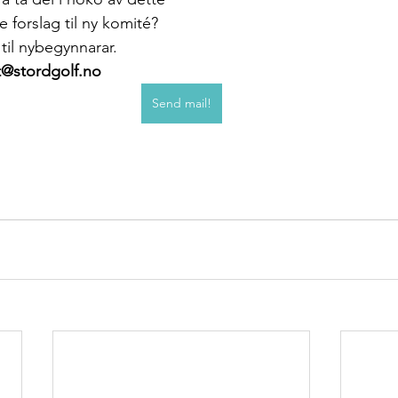
e forslag til ny komité? 
til nybegynnarar.
t@stordgolf.no
Send mail!