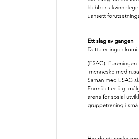
klubbens kvinnelege
uansett forutsetninga
Ett slag av gangen
Dette er ingen komi
(ESAG). Foreningen 
 menneske med rusavhengighet, psykisk sjuke, unge lovbrytarar, domfelte og løyslatte. 
Saman med ESAG skapar
Formålet er å gi målg
arena for sosial utvi
gruppetrening i små
Har du eit ønske om 