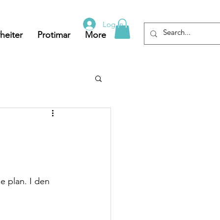
Log In
heiter
Protimar
More
e plan. I den 