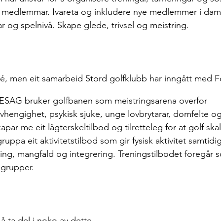
 medlemmar. Ivareta og inkludere nye medlemmer i da
r og spelnivå. Skape glede, trivsel og meistring.
té, men eit samarbeid Stord golfklubb har inngått med 
ESAG bruker golfbanen som meistringsarena overfor
 me eit lågterskeltilbod og tilretteleg for at golf skal 
ruppa eit aktivitetstilbod som gir fysisk aktivitet samtidi
kling, mangfald og integrering. Treningstilbodet foregår 
 grupper.
å ta del i noko av dette 