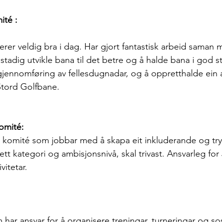
té :
er veldig bra i dag. Har gjort fantastisk arbeid saman med
stadig utvikle bana til det betre og å halde bana i god s
gjennomføring av fellesdugnadar, og å oppretthalde ein a
Stord Golfbane.
omité:
v komité som jobbar med å skapa eit inkluderande og tryg
sett kategori og ambisjonsnivå, skal trivast. Ansvarleg fo
vitetar.
 har ansvar for å organisere treningar, turneringar og sosi