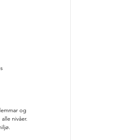
s 
dlemmar og 
lle nivåer. 
iljø.