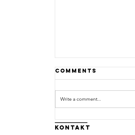
Comments
Write a comment...
Har du lyst til
å bidra når me
Kontakt
arrangerer