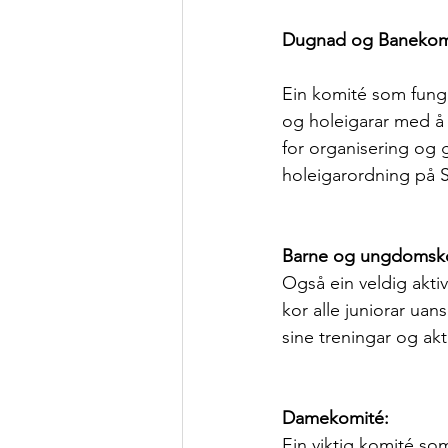
Dugnad og Banekomi
Ein komité som funger
og holeigarar med å 
for organisering og 
holeigarordning på 
Barne og ungdomsk
Også ein veldig akti
kor alle juniorar uan
sine treningar og akti
Damekomité: 
Ein viktig komité som