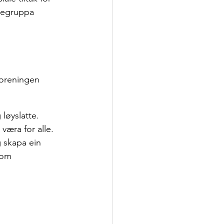
megruppa 
Foreningen 
væra for alle. 
g skapa ein 
som 