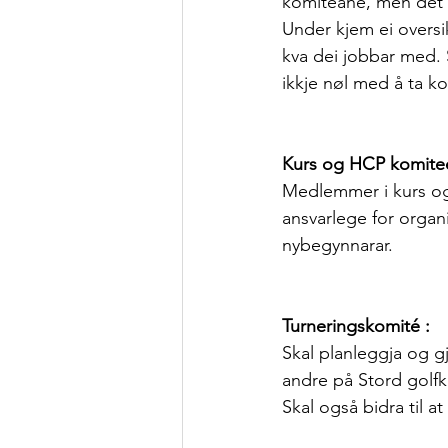
komiteane, men det er 
Under kjem ei oversi
kva dei jobbar med. S
ikkje nøl med å ta ko
Kurs og HCP komite
Medlemmer i kurs o
ansvarlege for orga
nybegynnarar. 
Turneringskomité :
Skal planleggja og g
andre på Stord golfkl
Skal også bidra til a