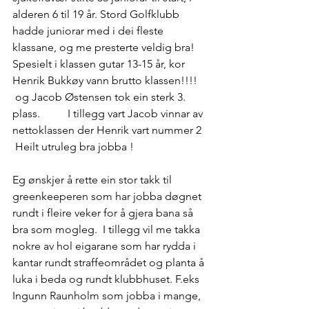
alderen 6 til 19 år. Stord Golfklubb 
hadde juniorar med i dei fleste 
klassane, og me presterte veldig bra! 
Spesielt i klassen gutar 13-15 år, kor 
Henrik Bukkøy vann brutto klassen!!!! 
 og Jacob Østensen tok ein sterk 3. 
plass.          I tillegg vart Jacob vinnar av 
nettoklassen der Henrik vart nummer 2 
 Heilt utruleg bra jobba !
Eg ønskjer å rette ein stor takk til 
greenkeeperen som har jobba døgnet 
rundt i fleire veker for å gjera bana så 
bra som mogleg.  I tillegg vil me takka 
nokre av hol eigarane som har rydda i 
kantar rundt straffeområdet og planta å 
luka i beda og rundt klubbhuset. F.eks 
Ingunn Raunholm som jobba i mange, 