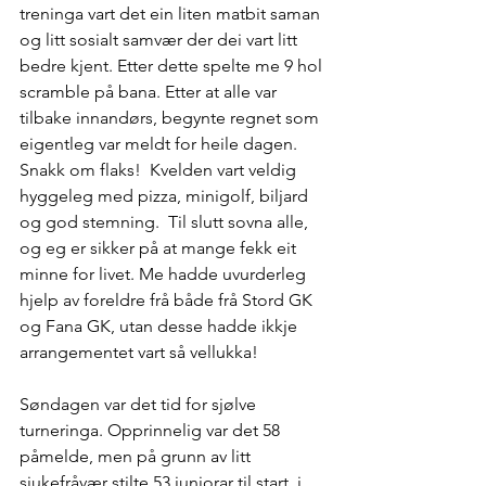
treninga vart det ein liten matbit saman 
og litt sosialt samvær der dei vart litt 
bedre kjent. Etter dette spelte me 9 hol 
scramble på bana. Etter at alle var 
tilbake innandørs, begynte regnet som 
eigentleg var meldt for heile dagen. 
Snakk om flaks!  Kvelden vart veldig 
hyggeleg med pizza, minigolf, biljard 
og god stemning.  Til slutt sovna alle, 
og eg er sikker på at mange fekk eit 
minne for livet. Me hadde uvurderleg 
hjelp av foreldre frå både frå Stord GK 
og Fana GK, utan desse hadde ikkje 
arrangementet vart så vellukka!
Søndagen var det tid for sjølve 
turneringa. Opprinnelig var det 58 
påmelde, men på grunn av litt 
sjukefråvær stilte 53 juniorar til start, i 