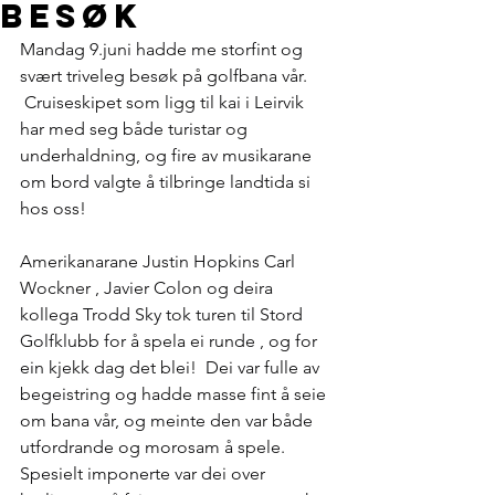
besøk
Mandag 9.juni hadde me storfint og 
svært triveleg besøk på golfbana vår. 
 Cruiseskipet som ligg til kai i Leirvik 
har med seg både turistar og 
underhaldning, og fire av musikarane 
om bord valgte å tilbringe landtida si 
hos oss!
Amerikanarane Justin Hopkins Carl 
Wockner , Javier Colon og deira 
kollega Trodd Sky tok turen til Stord 
Golfklubb for å spela ei runde , og for 
ein kjekk dag det blei!  Dei var fulle av 
begeistring og hadde masse fint å seie 
om bana vår, og meinte den var både 
utfordrande og morosam å spele. 
Spesielt imponerte var dei over 