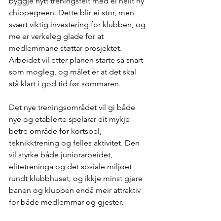
byggje nytt treningsfelt med ei heilt ny 
chippegreen. Dette blir ei stor, men 
svært viktig investering for klubben, og 
me er verkeleg glade for at 
medlemmane støttar prosjektet. 
Arbeidet vil etter planen starte så snart 
som mogleg, og målet er at det skal 
stå klart i god tid før sommaren.
Det nye treningsområdet vil gi både 
nye og etablerte spelarar eit mykje 
betre område for kortspel, 
teknikktrening og felles aktivitet. Den 
vil styrke både juniorarbeidet, 
elitetreninga og det sosiale miljøet 
rundt klubbhuset, og ikkje minst gjere 
banen og klubben endå meir attraktiv 
for både medlemmar og gjester.