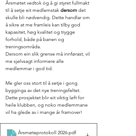
Årsmøtet vedtok òg å gi styret fullmakt 
til å setje eit medlemstak 
dersom
 det 
skulle bli nødvendig. Dette handlar om 
å sikre at me framleis kan tilby god 
kapasitet, høg kvalitet og trygge 
forhold, både på banen og 
treningsområda. 
Dersom ein slik grense må innførast, vil 
me sjølvsagt informere alle 
medlemmar i god tid.
Me gler oss stort til å setje i gong 
bygginga av det nye treningsfeltet. 
Dette prosjektet blir eit viktig løft for 
heile klubben, og noko medlemmane 
vil ha glede av i mange år framover!
Årsmøteprotokoll 2026
.pdf