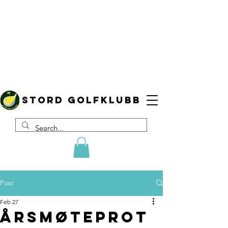
Stord golfklubb
Post
Feb 27
Årsmøteprot