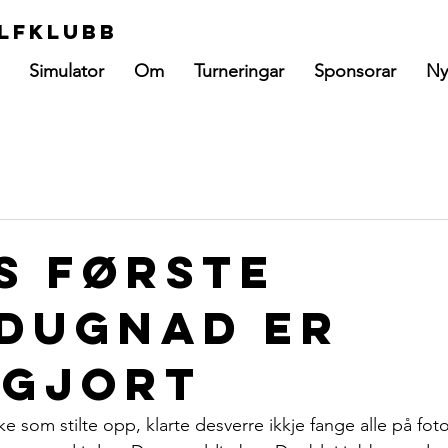
lfklubb
Simulator
Om
Turneringar
Sponsorar
Ny
s første
dugnad er
gjort
inke som stilte opp, klarte desverre ikkje fange alle på fot