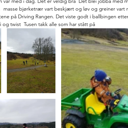
 var med i dag. Det er veldig bra  Det blei jobba med 
 masse bjørketrær vart beskjært og løv og greiner vart r
tene på Driving Rangen. Det viste godt i ballbingen etter
i og twist  Tusen takk alle som har stått på 