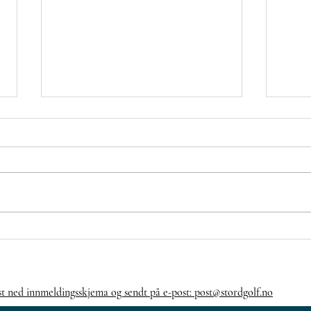
Veke 21⛳🏌️‍♂️🏌️‍♀️
Fo
ig
st ned innmeldingsskjema og sendt på e-post: post@stordgolf.no