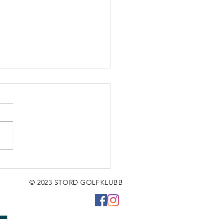
r ein fredag,
jen!❤
© 2023 STORD GOLFKLUBB