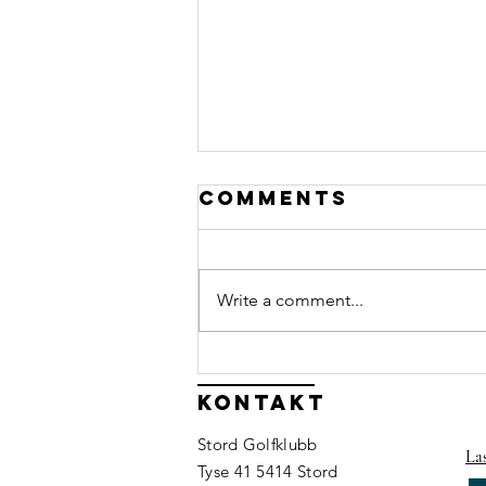
Comments
Write a comment...
Har du lyst til
å bidra når me
Kontakt
arrangerer
Stord Golfklubb
Olyo Junior
La
Tyse 41 5414 Stord
Tour?⛳