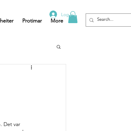
Log In
heiter
Protimar
More
o. Det var 